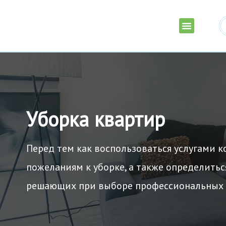
Послестроительная уборка
Уборка коммерческой недвиж
Мытье окон и остекления
Промышленный альпинизм
Уборка квартир
Перед тем как воспользоваться услугами к
пожеланиям к уборке, а также определитьс
решающих при выборе профессиональных у