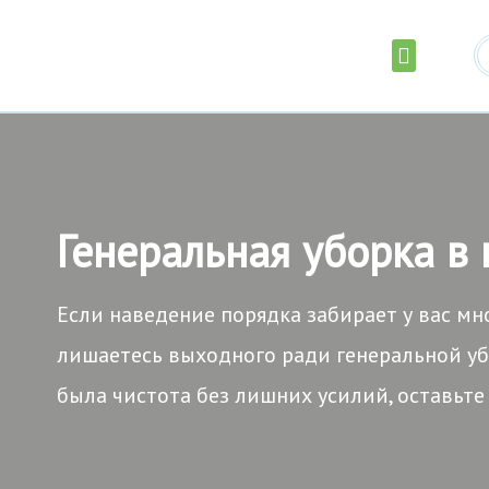
Послестроительная уборка
Уборка коммерческой недвиж
Мытье окон и остекления
Промышленный альпинизм
Генеральная уборка в
Если наведение порядка забирает у вас мн
лишаетесь выходного ради генеральной убо
была чистота без лишних усилий, оставьте