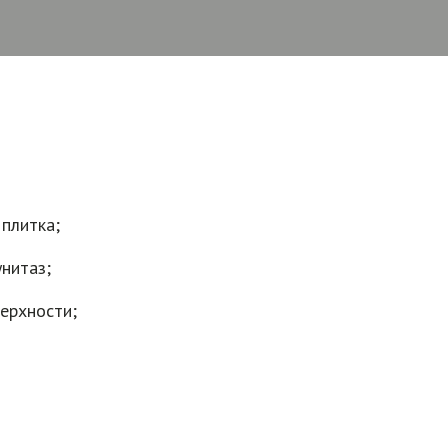
 плитка;
унитаз;
верхности;